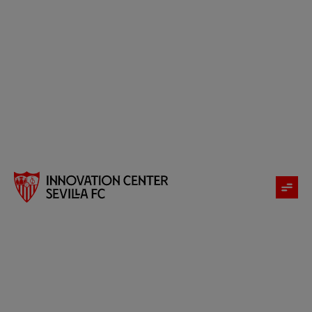
El Sevilla FC ha estado presente esta semana en el
evento global IBM Think 2024, la convención anual