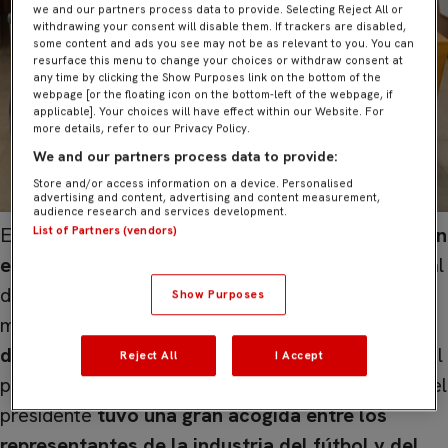
we and our partners process data to provide. Selecting Reject All or
withdrawing your consent will disable them. If trackers are disabled,
some content and ads you see may not be as relevant to you. You can
resurface this menu to change your choices or withdraw consent at
any time by clicking the Show Purposes link on the bottom of the
webpage [or the floating icon on the bottom-left of the webpage, if
applicable]. Your choices will have effect within our Website. For
more details, refer to our Privacy Policy.
We and our partners process data to provide:
Store and/or access information on a device. Personalised
advertising and content, advertising and content measurement,
audience research and services development.
El Sevilla FC ha cerrado una
exitosa participación
List of Partners (vendors)
en el Sports Summit de Sao Paulo
, evento central
de una prolífica visita a tierras brasileñas. En el
Show Purposes
marco de esta cumbre, el
presidente, José María
del Nido Carrasco
, expuso las líneas maestras del
Reject All
I Accept
proyecto de regeneración del club. La ponencia del
presidente
tuvo una gran acogida entre los
representantes de la industria del fútbol y del