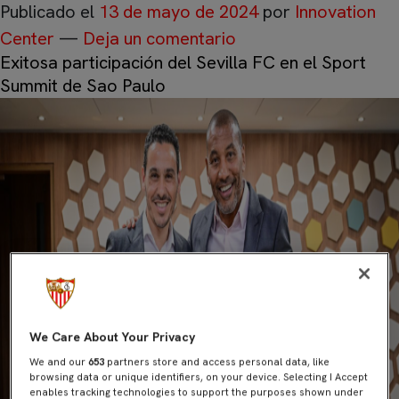
Publicado el
13 de mayo de 2024
por
Innovation
Center
—
Deja un comentario
Exitosa participación del Sevilla FC en el Sport
Summit de Sao Paulo
We Care About Your Privacy
We and our
653
partners store and access personal data, like
browsing data or unique identifiers, on your device. Selecting I Accept
enables tracking technologies to support the purposes shown under