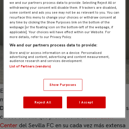
we and our partners process data to provide. Selecting Reject All or
withdrawing your consent will disable them. If trackers are disabled,
some content and ads you see may not be as relevant to you. You can
resurface this menu to change your choices or withdraw consent at
any time by clicking the Show Purposes link on the bottom of the
webpage [or the floating icon on the bottom-left of the webpage, if
applicable]. Your choices will have effect within our Website. For
more details, refer to our Privacy Policy.
We and our partners process data to provide:
Store and/or access information on a device. Personalised
advertising and content, advertising and content measurement,
audience research and services development.
List of Partners (vendors)
Show Purposes
El Ramón Sánchez-Pizjuán fue sede una edición
más de la jornada de clausura del
Máster en Big
Reject All
I Accept
Data aplicado al Scouting en el Fútbol
, uno de los
cursos estrella que promociona el
Innovation
Center
del Sevilla FC en su cada vez más extensa