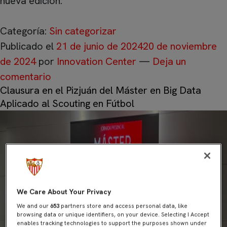
nueva edición.
Categoría:
Sin categorizar
Publicado el
21 de junio de 2024
20 de noviembre
de 2024
por
Innovation Center
—
Deja un
comentario
Clausura en el Pizjuán del Máster en Big Data
Aplicado al Scouting en Fútbol
We Care About Your Privacy
We and our
653
partners store and access personal data, like
browsing data or unique identifiers, on your device. Selecting I Accept
enables tracking technologies to support the purposes shown under