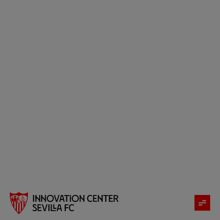
Categoría:
Formación
Publicado el
21 de julio de 2026
21 de julio de 2026
por
Ignacio Molina
Learning by Experiencing: la formación del Sevilla
FC que también se refleja sobre el terreno de
juego