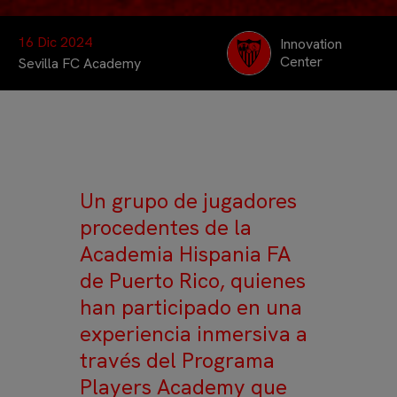
16 Dic 2024
Innovation
Center
Sevilla FC Academy
Un grupo de jugadores
procedentes de la
Academia Hispania FA
de Puerto Rico, quienes
han participado en una
experiencia inmersiva a
través del Programa
Players Academy que